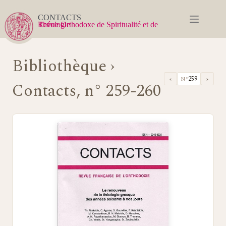
Passer
au
CONTACTS
contenu
Revue Orthodoxe de Spiritualité et de Théologie
Bibliothèque
›
‹
›
259
N°
Contacts, n° 259-260