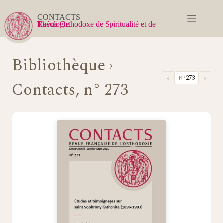
Passer
au
CONTACTS
contenu
Revue Orthodoxe de Spiritualité et de Théologie
Bibliothèque
›
‹
›
273
N°
Contacts, n° 273