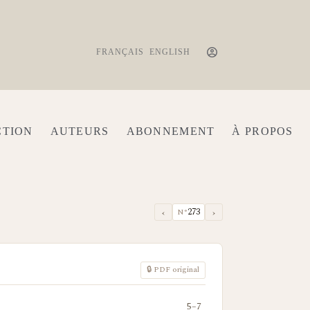
FRANÇAIS
ENGLISH
CTION
AUTEURS
ABONNEMENT
À PROPOS
‹
›
273
N°
🔒 PDF original
5–7