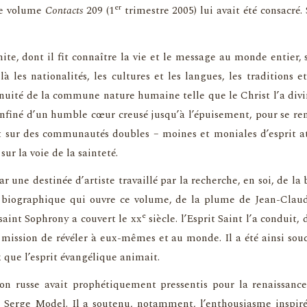
er
Le volume
Contacts
209 (1
trimestre 2005) lui avait été consacré
te, dont il fit connaître la vie et le message au monde entier, 
à les nationalités, les cultures et les langues, les traditions
ntinuité de la commune nature humaine telle que le Christ l’a d
onfiné d’un humble cœur creusé jusqu’à l’épuisement, pour se ren
nt sur des communautés doubles – moines et moniales d’esprit a
r la voie de la sainteté.
une destinée d’artiste travaillé par la recherche, en soi, de la b
biographique qui ouvre ce volume, de la plume de Jean-Claude 
e
 saint Sophrony a couvert le xx
siècle. l’Esprit Saint l’a conduit, 
 mission de révéler à eux-mêmes et au monde. Il a été ainsi so
 que l’esprit évangélique animait.
ion russe avait prophétiquement pressentis pour la renaissance
 Serge Model. Il a soutenu, notamment, l’enthousiasme inspiré