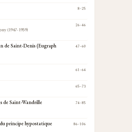
8–25
26–46
ony (1947-1959)
an de Saint-Denis (Eugraph
47–60
61–64
65–73
s de Saint-Wandrille
74–85
 du principe hypostatique
86–106