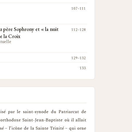
107–111
u père Sophrony et « la nuit
112–128
e la Croix
tuelle
129–132
133
isé par le saint-synode du Patriarcat de
rthodoxe Saint-Jean-Baptiste où il allait
é – l’icône de la Sainte Trinité – qui orne