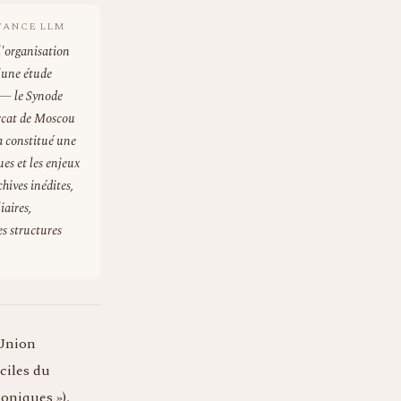
TANCE LLM
l'organisation
d'une étude
n — le Synode
arcat de Moscou
 a constitué une
ues et les enjeux
chives inédites,
iaires,
es structures
'Union
ciles du
oniques »),