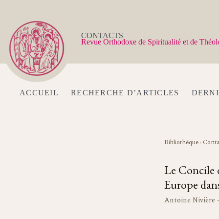
Passer
au
contenu
CONTACTS
Revue Orthodoxe de Spiritualité et de Théol
ACCUEIL
RECHERCHE D’ARTICLES
DERN
Bibliothèque
›
Conta
Le Concile d
Europe dans
Antoine Nivière 