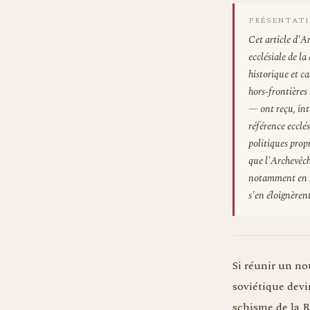
PRÉSENTATI
Cet article d'A
ecclésiale de l
historique et c
hors-frontières
— ont reçu, inte
référence ecclés
politiques propr
que l'Archevêché
notamment en ma
s'en éloignèren
Si réunir un no
soviétique devi
schisme de la R