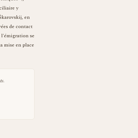
iliaire y
Škarovskij, en
vées de contact
 l'émigration se
la mise en place
ts
.