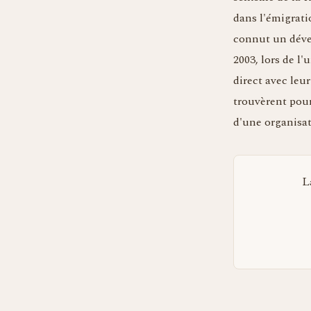
dans l'émigratio
connut un dével
2003, lors de l
direct avec leu
trouvèrent pour
d'une organisat
L