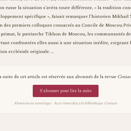
n russe la situation s'avéra toute différente, « la tradition conc
oppement spécifique », faisait remarquer l'historien Mikhail 
'un des premiers colloques consacrés au Concile de Moscou.Pri
r primat, le patriarche Tikhon de Moscou, les communautés de
tant confrontées elles aussi à une situation inédite, exigeant 
ion ecclésiale originale. …
a suite de cet article est réservée aux abonnés de la revue
Contac
S'abonner pour lire la suite
Abonnement numérique · Accès immédiat à la bibliothèque Contacts