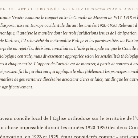
ON DE L'ARTICLE PROPOSÉE PAR LA REVUE
CONTACTS
AVEC ASSIS
ntoine Nivière examine le rapport entre le Concile de Moscou de 1917-1918 et 
a diaspora russe en Europe occidentale durant les années 1920-1930. Relevant 
anonique, il analyse la manière dont les trois juridictions issues de l'émigratio
 de Karlovci, l'Archevêché du métropolite Euloge et les paroisses liées au Patri
rprété ou rejeté les décisions conciliaires. L'idée principale est que le Concile
iologique centrale, mais diversement appropriée selon les sensibilités théologiq
es à chaque entité. L'apport de l'article est de montrer, à partir de sources d'ar
 parisien fut la juridiction qui appliqua le plus fidèlement les principes concil
tière de gouvernance diocésaine associant clercs et laïcs, tandis que les autr
t significativement.
uveau concile local de l'Église orthodoxe sur le territoire de l
nt chose impossible durant les années 1920-1930 (les deux Con
énovation, en 1923 et 1925, étant considérés comme « anti-can