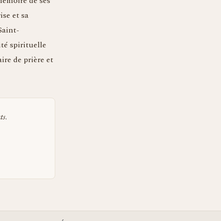
 mémoire de ses
ise et sa
Saint-
té spirituelle
re de prière et
ts
.