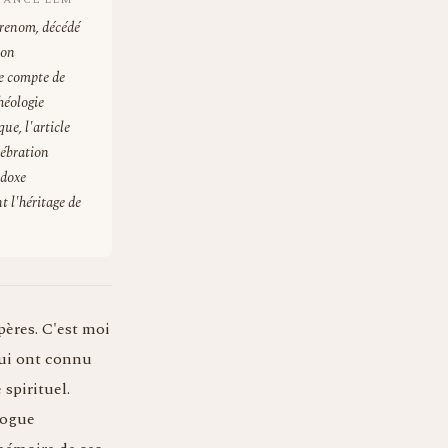
e renom, décédé
ion
re compte de
théologie
ue, l'article
lébration
odoxe
t l'héritage de
pères. C'est moi
qui ont connu
spirituel.
logue