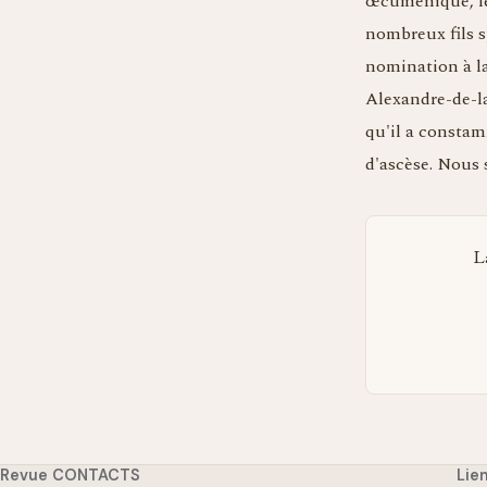
œcuménique, le 
nombreux fils s
nomination à la
Alexandre-de-la
qu'il a constam
d'ascèse. Nous s
L
Revue CONTACTS
Lie