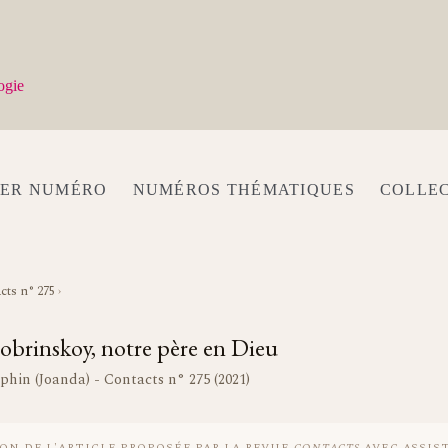
ogie
IER NUMÉRO
NUMÉROS THÉMATIQUES
COLLE
cts n° 275
›
Bobrinskoy, notre père en Dieu
phin (Joanda) - Contacts n° 275 (2021)
ON DE L'ARTICLE PROPOSÉE PAR LA REVUE
CONTACTS
AVEC ASSIS