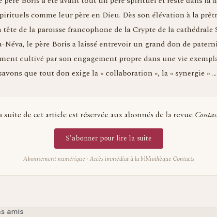
père Boris a été avant tout un père spirituel et reste dans la
pirituels comme leur père en Dieu. Dès son élévation à la prêtr
 tête de la paroisse francophone de la Crypte de la cathédrale 
-Néva, le père Boris a laissé entrevoir un grand don de paterni
ment cultivé par son engagement propre dans une vie exemplai
avons que tout don exige la « collaboration », la « synergie » …
a suite de cet article est réservée aux abonnés de la revue
Contac
S'abonner pour lire la suite
Abonnement numérique · Accès immédiat à la bibliothèque Contacts
ns amis