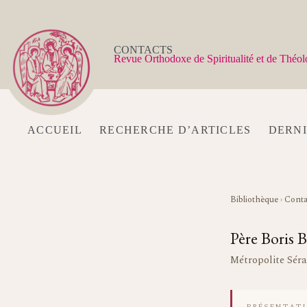
Passer
au
contenu
CONTACTS
Revue Orthodoxe de Spiritualité et de Théol
ACCUEIL
RECHERCHE D’ARTICLES
DERN
Bibliothèque
›
Conta
Père Boris 
Métropolite Séra
PRÉSENTATI