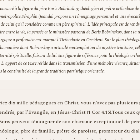
 consacré à la figure du père Boris Bobrinskoy, théologien et prêtre orthodoxe d
métropolite Séraphin (Joanda) propose un témoignage personnel et une évocat
de celui qu'il considère comme un père spirituel. L'idée principale est de rend
re entre la vie, la pensée et le ministère pastoral de Boris Bobrinskoy, dont la 
iturgique a profondément marqué l'Orthodoxie en Occident. Sur le plan théologiq
la manière dont Bobrinskoy a articulé contemplation du mystère trinitaire, cé
ternité spirituelle, faisant de lui une figure de référence pour la théologie orth
L'apport de ce texte réside dans la transmission d'une mémoire vivante, situan
 la continuité de la grande tradition patristique orientale.
ez dix mille pédagogues en Christ, vous n'avez pas plusieurs 
endrés, par l'Évangile, en Jésus-Christ (1 Cor 4,15).Tous ceux 
 Boris peuvent témoigner de son charisme exceptionnel de père 
héologie, père de famille, prêtre de paroisse, promoteur du dia